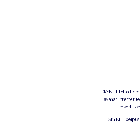
SKYNET telah berge
layanan internet t
tersertifik
SKYNET berpusar