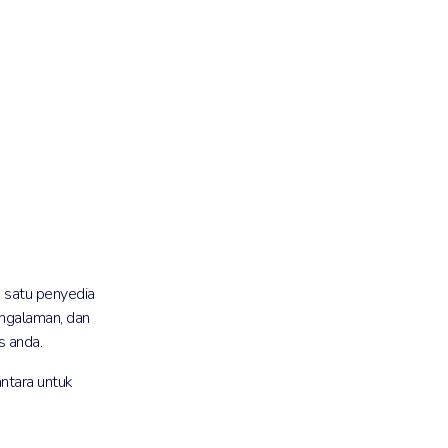
der
 satu penyedia
engalaman, dan
s anda.
ntara untuk