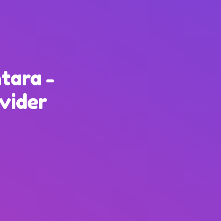
tara -
ovider